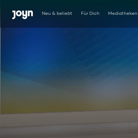
Zum Inhalt springen
Barrierefrei
Neu & beliebt
Für Dich
Mediatheken