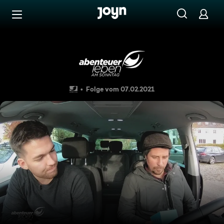
Zum Inhalt springen
Barrierefrei
So wird Auto fahren gemütli
Folge vom 07.02.2021