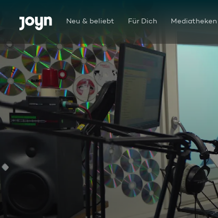
Zum Inhalt springen
Barrierefrei
Neu & beliebt
Für Dich
Mediatheken