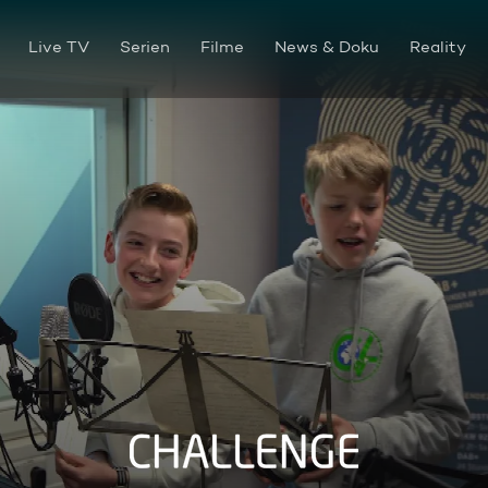
Live TV
Serien
Filme
News & Doku
Reality
AD: Challenge S2026 E06