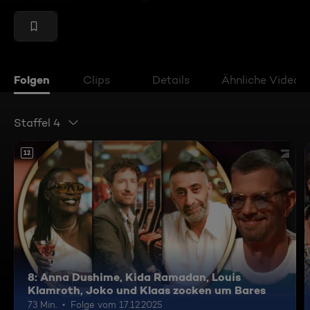
Folgen
Clips
Details
Ähnliche Videos
Staffel 4
12
8: Anna Dushime, Kida Ramadan, Louis
Klamroth, Joko und Klaas zocken um Bares
73 Min.
Folge vom 17.12.2025