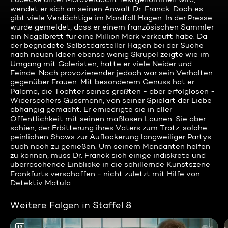
wendet er sich an seinen Anwalt Dr. Franck. Doch es
gibt viele Verdächtige im Mordfall Hagen. In der Presse
wurde gemeldet, dass er einem französischen Sammler
ein Nagelbrett für eine Million Mark verkauft habe. Da
der begnadete Selbstdarsteller Hagen bei der Suche
nach neuen Ideen ebenso wenig Skrupel zeigte wie im
Umgang mit Galeristen, hatte er viele Neider und
Feinde. Noch provozierender jedoch war sein Verhalten
gegenüber Frauen. Mit besonderem Genuss hat er
Paloma, die Tochter seines größten - aber erfolglosen -
Widersachers Gussmann, von seiner Spielart der Liebe
abhängig gemacht. Er erniedrigte sie in aller
Öffentlichkeit mit seinen maßlosen Launen. Sie aber
schien, der Erbitterung ihres Vaters zum Trotz, solche
peinlichen Shows zur Auflockerung langweiliger Partys
auch noch zu genießen. Um seinem Mandanten helfen
zu können, muss Dr. Franck sich einige indiskrete und
überraschende Einblicke in die schillernde Kunstszene
Frankfurts verschaffen - nicht zuletzt mit Hilfe von
Detektiv Matula.
Weitere Folgen in Staffel 8
12