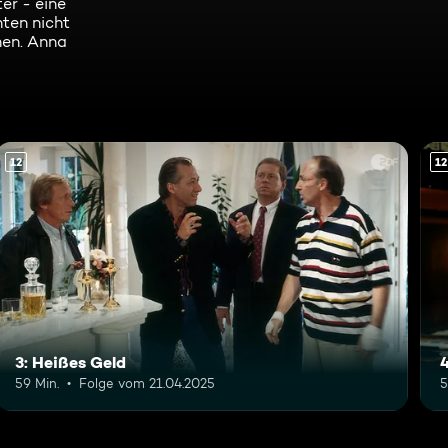
er - eine
ten nicht
hen. Anna
12
12
3: Heißes Geld
59 Min.
Folge vom 21.04.2025
5