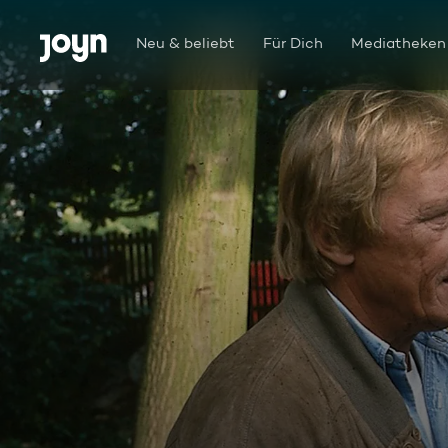
Zum Inhalt springen
Barrierefrei
Neu & beliebt
Für Dich
Mediatheken