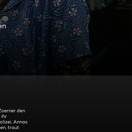
en
Zoerner den
 ihr
olizei, Annas
en, traut