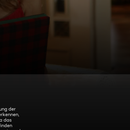
dung der
erkennen,
na das
finden