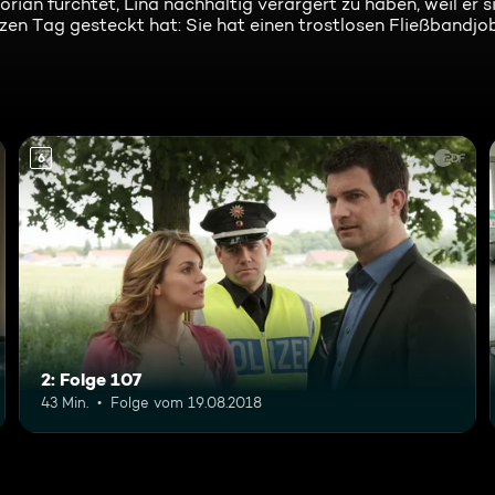
rian fürchtet, Lina nachhaltig verärgert zu haben, weil er 
zen Tag gesteckt hat: Sie hat einen trostlosen Fließbandjo
6
2: Folge 107
43 Min.
Folge vom 19.08.2018