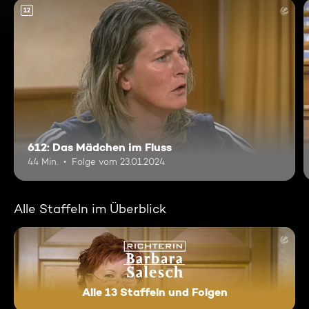
12
612: Das Mädchen im Fluss
44 Min.
Folge vom 23.01.2024
Alle Staffeln im Überblick
Alle 13 Staffeln und Folgen
Richterin Barbara Salesch