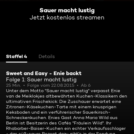
Sauer macht lustig
Jetzt kostenlos streamen
Staffel 4
Details
Sweet and Easy - Enie backt
Folge 1: Sauer macht lustig
25 Min.
Folge vom 22.08.2015
Ab 6
Unter dem Motto "Sauer macht lustig" verpasst Enie
van de Meiklokjes altbewährten Kuchen-Klassikern den
ultimativen Frischekick: Die Zuschauer erwartet eine
Zitronen-Käsekuchen-Tarte mit einem knusprigen
Keksboden und ein verführerischer Sauerkirsch-
Schneckenkuchen. Enies Gast Anna Maria Wild aus
Berlin ist Besitzerin des Cafés "Fräulein Wild". Ihr
Rhabarber-Baiser-Kuchen ein echter Verkaufsschlager
- das süß-saure Rezept dazu gibt's in der Sendung.