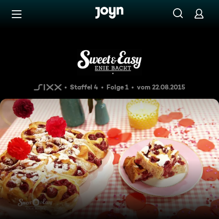
Zum Inhalt springen
Barrierefrei
Sauer macht lustig
Staffel 4
Folge 1
vom 22.08.2015