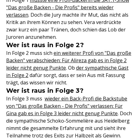
In Folge 1
musste eine Profi-Bäckerin die SAT.1-Show
"Das große Backen - Die Profis" bereits wieder
verlassen
. Doch die Jury machte ihr Mut, das nicht als
Kritik an ihrem Können zu sehen. Vera verdrückte
zwar kurz ein paar Tränen, doch schien das Lob der
Juroren anzunehmen.
Wer ist raus in Folge 2?
In Folge 2 muss sich
ein weiterer Profi von "Das große
Backen" verabschieden: Für Alireza gab es in Folge 2
leider nicht genug Punkte
. Ob
der sympathische Gast
in Folge 2
dafür sorgt, dass er sein Aus mit Fassung
trägt, das wissen wir nicht.
Wer ist raus in Folge 3?
In Folge 3 muss
wieder ein Back-Profi die Backstube
von "Das große Backen - Die Profis" verlassen: Für
Gina gab es in Folge 3 leider nicht genug Punkte
. Doch
die sympathische Schoko-Sommelière aus Heidelberg
nimmt die gesammelte Erfahrung mit und sieht ihre
Teilnahme trotz des Exits zur Halbzeit als Gewinn.