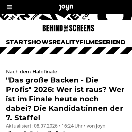
START
SHOWS
REALITY
FILME
SERIEN
DO
Nach dem Halbfinale
"Das große Backen - Die
Profis" 2026: Wer ist raus? Wer
ist im Finale heute noch
dabei? Die Kandidat:innen der
7. Staffel
Aktualisiert:
08.07.2026 • 16:24 Uhr
von
Joyn