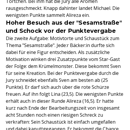
Törtchen. Bei ihm hat die Jury alle Aromen
rausgeschmeckt. Knapp dahinter landet Michael. Die
wenigsten Punkte sammelt Alireza ein.
Hoher Besuch aus der "Sesamstraße"
und Schock vor der Punktevergabe
Die zweite Aufgabe: Motivtorte und Schaustück zum
Thema "Sesamstraße". Jede:r Bäcker:in durfte sich
dabei für eine Figur entscheiden. Als zusätzliche
Motivation winken drei Zusatzpunkte vom Star-Gast
der Folge: dem Krümelmonster. Diese bekommt Sven
für seine Kreation. Bei der Punktevergabe durch die
Jury schneidet ebenfalls Sven am besten ab (25
Punkte). Er darf sich auch über die rote Schürze
freuen. Auf ihn folgt Lina (23,5). Die wenigsten Punkte
erhält auch in dieser Runde Alireza (16,5). Er hatte
kurz nach Ende der Bearbeitungszeit von insgesamt
acht Stunden noch einen riesigen Schreck zu
verkraften: Sein Schaustück ist einfach umgefallen
und dabei kaputtgegangen. Er bekommt die Chance,