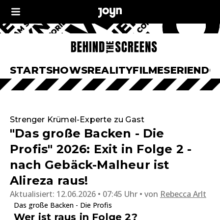
START
SHOWS
REALITY
FILME
SERIEN
DO
Strenger Krümel-Experte zu Gast
"Das große Backen - Die
Profis" 2026: Exit in Folge 2 -
nach Gebäck-Malheur ist
Alireza raus!
Aktualisiert:
12.06.2026 • 07:45 Uhr
von
Rebecca Arlt
Das große Backen - Die Profis
Wer ist raus in Folge 2?