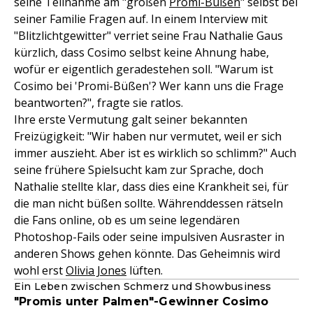
seine Teilnahme am "großen
Promi-Büßen
" selbst bei
seiner Familie Fragen auf. In einem Interview mit
"Blitzlichtgewitter" verriet seine Frau Nathalie Gaus
kürzlich, dass Cosimo selbst keine Ahnung habe,
wofür er eigentlich geradestehen soll. "Warum ist
Cosimo bei 'Promi-Büßen'? Wer kann uns die Frage
beantworten?", fragte sie ratlos.
Ihre erste Vermutung galt seiner bekannten
Freizügigkeit: "Wir haben nur vermutet, weil er sich
immer auszieht. Aber ist es wirklich so schlimm?" Auch
seine frühere Spielsucht kam zur Sprache, doch
Nathalie stellte klar, dass dies eine Krankheit sei, für
die man nicht büßen sollte. Währenddessen rätseln
die Fans online, ob es um seine legendären
Photoshop-Fails oder seine impulsiven Ausraster in
anderen Shows gehen könnte. Das Geheimnis wird
wohl erst
Olivia Jones
lüften.
Ein Leben zwischen Schmerz und Showbusiness
"Promis unter Palmen"-Gewinner Cosimo