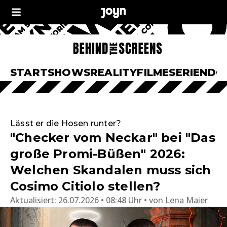
START
SHOWS
REALITY
FILME
SERIEN
DO
Lässt er die Hosen runter?
"Checker vom Neckar" bei "Das
große Promi-Büßen" 2026:
Welchen Skandalen muss sich
Cosimo Citiolo stellen?
Aktualisiert:
26.07.2026 • 08:48 Uhr
von
Lena Maier