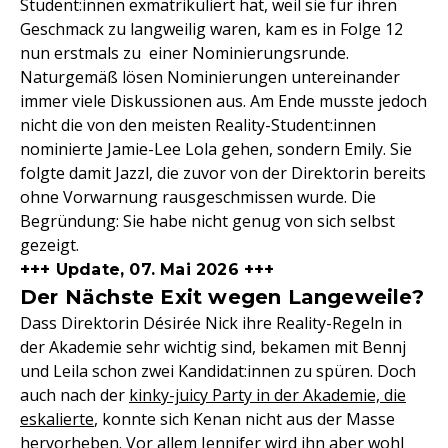
Student:innen exmatrikuliert hat, weil sie für ihren
Geschmack zu langweilig waren, kam es in Folge 12
nun erstmals zu einer Nominierungsrunde.
Naturgemäß lösen Nominierungen untereinander
immer viele Diskussionen aus. Am Ende musste jedoch
nicht die von den meisten Reality-Student:innen
nominierte Jamie-Lee Lola gehen, sondern Emily. Sie
folgte damit Jazzl, die zuvor von der Direktorin bereits
ohne Vorwarnung rausgeschmissen wurde. Die
Begründung: Sie habe nicht genug von sich selbst
gezeigt.
+++ Update, 07. Mai 2026 +++
Der Nächste Exit wegen Langeweile?
Dass Direktorin Désirée Nick ihre Reality-Regeln in
der Akademie sehr wichtig sind, bekamen mit Bennj
und Leila schon zwei Kandidat:innen zu spüren. Doch
auch nach der
kinky-juicy Party in der Akademie, die
eskalierte
, konnte sich Kenan nicht aus der Masse
hervorheben. Vor allem Jennifer wird ihn aber wohl