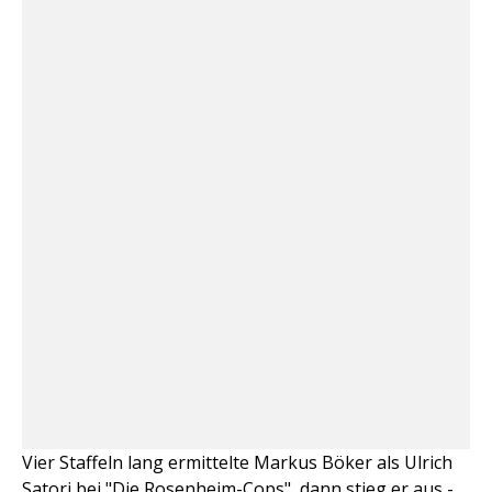
Vier Staffeln lang ermittelte Markus Böker als Ulrich
Satori bei "
Die Rosenheim-Cops
", dann stieg er aus -