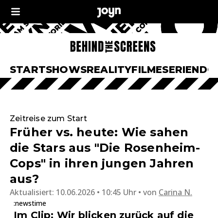
START
SHOWS
REALITY
FILME
SERIEN
DO
Zeitreise zum Start
Früher vs. heute: Wie sahen
die Stars aus "Die Rosenheim-
Cops" in ihren jungen Jahren
aus?
Aktualisiert:
10.06.2026 • 10:45 Uhr
von
Carina N.
:newstime
Im Clip: Wir blicken zurück auf die