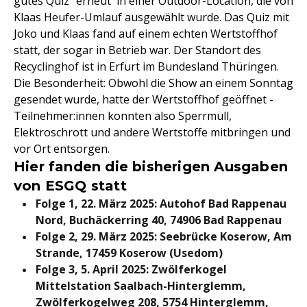
gutes Quiz" erneut in einer Outdoor-Location, die von
Klaas Heufer-Umlauf ausgewählt wurde. Das Quiz mit
Joko und Klaas fand auf einem echten Wertstoffhof
statt, der sogar in Betrieb war. Der Standort des
Recyclinghof ist in Erfurt im Bundesland Thüringen.
Die Besonderheit: Obwohl die Show an einem Sonntag
gesendet wurde, hatte der Wertstoffhof geöffnet -
Teilnehmer:innen konnten also Sperrmüll,
Elektroschrott und andere Wertstoffe mitbringen und
vor Ort entsorgen.
Hier fanden die bisherigen Ausgaben
von ESGQ statt
Folge 1, 22. März 2025: Autohof Bad Rappenau
Nord, Buchäckerring 40, 74906 Bad Rappenau
Folge 2, 29. März 2025: Seebrücke Koserow, Am
Strande, 17459 Koserow (Usedom)
Folge 3, 5. April 2025: Zwölferkogel
Mittelstation Saalbach-Hinterglemm,
Zwölferkogelweg 208, 5754 Hinterglemm,