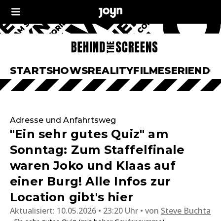
START
SHOWS
REALITY
FILME
SERIEN
DO
Adresse und Anfahrtsweg
"Ein sehr gutes Quiz" am
Sonntag: Zum Staffelfinale
waren Joko und Klaas auf
einer Burg! Alle Infos zur
Location gibt's hier
Aktualisiert:
10.05.2026 • 23:20 Uhr
von
Steve Buchta