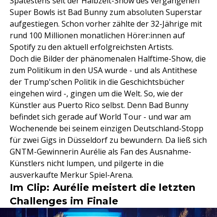
Spätestens seit der Halbzeit-Show des vergangenen
Super Bowls ist Bad Bunny zum absoluten Superstar
aufgestiegen. Schon vorher zählte der 32-Jährige mit
rund 100 Millionen monatlichen Hörer:innen auf
Spotify zu den aktuell erfolgreichsten Artists.
Doch die Bilder der phänomenalen Halftime-Show, die
zum Politikum in den USA wurde - und als Antithese
der Trump'schen Politik in die Geschichtsbücher
eingehen wird -, gingen um die Welt. So, wie der
Künstler aus Puerto Rico selbst. Denn Bad Bunny
befindet sich gerade auf World Tour - und war am
Wochenende bei seinem einzigen Deutschland-Stopp
für zwei Gigs in Düsseldorf zu bewundern. Da ließ sich
GNTM-Gewinnerin Aurélie als Fan des Ausnahme-
Künstlers nicht lumpen, und pilgerte in die
ausverkaufte Merkur Spiel-Arena.
Im Clip: Aurélie meistert die letzten
Challenges im Finale