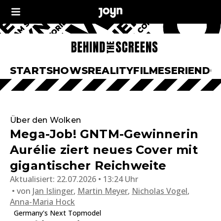
START
SHOWS
REALITY
FILME
SERIEN
DO
Über den Wolken
Mega-Job! GNTM-Gewinnerin
Aurélie ziert neues Cover mit
gigantischer Reichweite
Aktualisiert:
22.07.2026 • 13:24 Uhr
von
Jan Islinger
,
Martin Meyer
,
Nicholas Vogel
,
Anna-Maria Hock
Germany's Next Topmodel