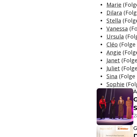
Marie
(Folg
Dilara
(Folg
Stella
(Folge
Vanessa
(Fo
Ursula
(Fol
Cléo
(Folge 
Angie
(Folge
Janet
(Folge
Juliet
(Folge
Sina
(Folge 
Sophie
(Fol
A
G
S
2
G
D