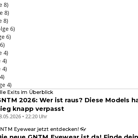
e 8)
e 8)
 8)
lge 6)
ge 6)
6)
 4)
 4)
 4)
4)
ge 4)
lle Exits im Überblick
NTM 2026: Wer ist raus? Diese Models h
ieg knapp verpasst
8.05.2026 • 22:20 Uhr
NTM Eyewear jetzt entdecken! 👓
ie neue GNTM Eyewear ist da! Finde dei