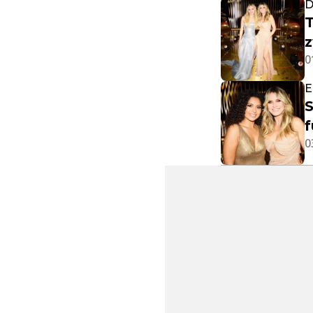
D
T
0
E
S
0