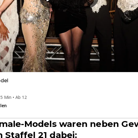
del
5 Min • Ab 12
ilen
emale-Models waren neben Ge
n Staffel 21 dabei: