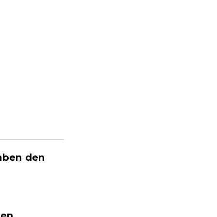
aben den
nen