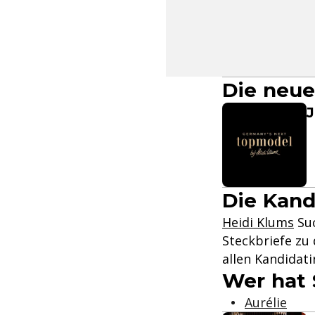
Die neu
J
Die Kand
Heidi Klums
Su
Steckbriefe zu 
allen Kandidati
Wer hat 
Aurélie