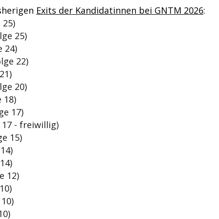
isherigen
Exits der Kandidatinnen bei GNTM 2026
:
 25)
lge 25)
 24)
lge 22)
21)
lge 20)
 18)
ge 17)
17 - freiwillig)
ge 15)
14)
14)
e 12)
10)
 10)
10)