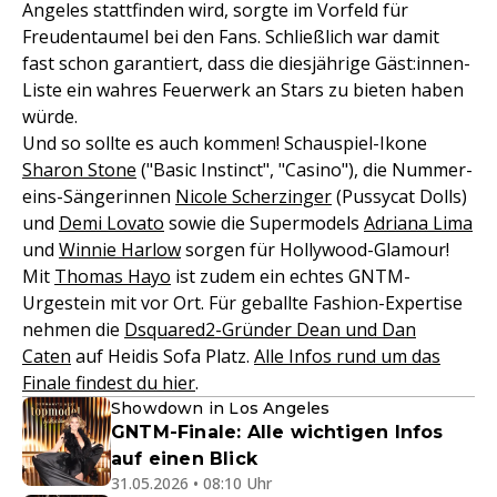
Angeles stattfinden wird, sorgte im Vorfeld für
Freudentaumel bei den Fans. Schließlich war damit
fast schon garantiert, dass die diesjährige Gäst:innen-
Liste ein wahres Feuerwerk an Stars zu bieten haben
würde.
Und so sollte es auch kommen! Schauspiel-Ikone
Sharon Stone
("Basic Instinct", "Casino"), die Nummer-
eins-Sängerinnen
Nicole Scherzinger
(Pussycat Dolls)
und
Demi Lovato
sowie die Supermodels
Adriana Lima
und
Winnie Harlow
sorgen für Hollywood-Glamour!
Mit
Thomas Hayo
ist zudem ein echtes GNTM-
Urgestein mit vor Ort. Für geballte Fashion-Expertise
nehmen die
Dsquared2-Gründer Dean und Dan
Caten
auf Heidis Sofa Platz.
Alle Infos rund um das
Finale findest du hier
.
Showdown in Los Angeles
GNTM-Finale: Alle wichtigen Infos
auf einen Blick
31.05.2026 • 08:10 Uhr