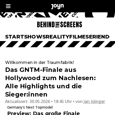
START
SHOWS
REALITY
FILME
SERIEN
DO
Willkommen in der Traumfabrik!
Das GNTM-Finale aus
Hollywood zum Nachlesen:
Alle Highlights und die
Sieger:innen
Aktualisiert:
30.05.2026 • 18:45 Uhr
von
Jan Islinger
Germany's Next Topmodel
Preview: Das große Finale