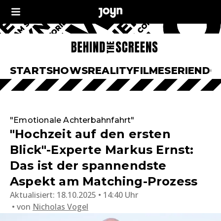
START
SHOWS
REALITY
FILME
SERIEN
DO
"Emotionale Achterbahnfahrt"
"Hochzeit auf den ersten
Blick"-Experte Markus Ernst:
Das ist der spannendste
Aspekt am Matching-Prozess
Aktualisiert:
18.10.2025 • 14:40 Uhr
von
Nicholas Vogel