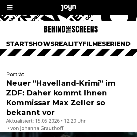
START
SHOWS
REALITY
FILME
SERIEN
DO
Porträt
Neuer "Havelland-Krimi" im
ZDF: Daher kommt Ihnen
Kommissar Max Zeller so
bekannt vor
Aktualisiert:
15.05.2026 • 12:20 Uhr
von
Johanna Grauthoff