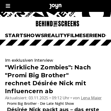
START
SHOWS
REALITY
FILME
SERIEN
DO
Im exklusiven Interview
"Wirkliche Zombies": Nach
"Promi Big Brother"
rechnet Désirée Nick mit
Influencern ab
Aktualisiert:
03.11.2025 • 09:12 Uhr
von
Lena Maier
Promi Big Brother - Die Late Night Show
Désirée Nick packt aus – das erste