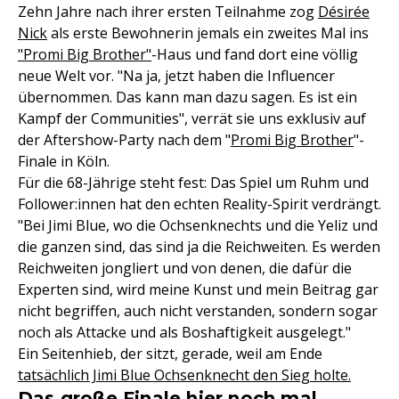
Zehn Jahre nach ihrer ersten Teilnahme zog
Désirée
Nick
als erste Bewohnerin jemals ein zweites Mal ins
"Promi Big Brother"
-Haus und fand dort eine völlig
neue Welt vor. "Na ja, jetzt haben die Influencer
übernommen. Das kann man dazu sagen. Es ist ein
Kampf der Communities", verrät sie uns exklusiv auf
der Aftershow-Party nach dem "
Promi Big Brother
"-
Finale in Köln.
Für die 68-Jährige steht fest: Das Spiel um Ruhm und
Follower:innen hat den echten Reality-Spirit verdrängt.
"Bei Jimi Blue, wo die Ochsenknechts und die Yeliz und
die ganzen sind, das sind ja die Reichweiten. Es werden
Reichweiten jongliert und von denen, die dafür die
Experten sind, wird meine Kunst und mein Beitrag gar
nicht begriffen, auch nicht verstanden, sondern sogar
noch als Attacke und als Boshaftigkeit ausgelegt."
Ein Seitenhieb, der sitzt, gerade, weil am Ende
tatsächlich Jimi Blue Ochsenknecht den Sieg holte.
Das große Finale hier noch mal