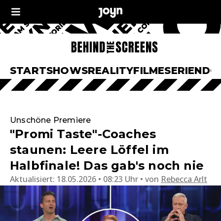
START
SHOWS
REALITY
FILME
SERIEN
DO
Unschöne Premiere
"Promi Taste"-Coaches
staunen: Leere Löffel im
Halbfinale! Das gab's noch nie
Aktualisiert:
18.05.2026 • 08:23 Uhr
von
Rebecca Arlt