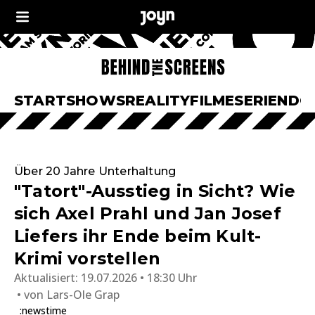
START
SHOWS
REALITY
FILME
SERIEN
DO
Über 20 Jahre Unterhaltung
"Tatort"-Ausstieg in Sicht? Wie
sich Axel Prahl und Jan Josef
Liefers ihr Ende beim Kult-
Krimi vorstellen
Aktualisiert:
19.07.2026 • 18:30 Uhr
von
Lars-Ole Grap
:newstime