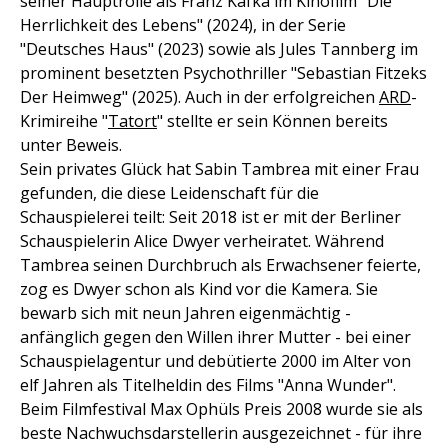
seiner Hauptrolle als Franz Kafka im Kinofilm "Die
Herrlichkeit des Lebens" (2024), in der Serie
"Deutsches Haus" (2023) sowie als Jules Tannberg im
prominent besetzten Psychothriller "Sebastian Fitzeks
Der Heimweg" (2025). Auch in der erfolgreichen
ARD
-
Krimireihe "
Tatort
" stellte er sein Können bereits
unter Beweis.
Sein privates Glück hat Sabin Tambrea mit einer Frau
gefunden, die diese Leidenschaft für die
Schauspielerei teilt: Seit 2018 ist er mit der Berliner
Schauspielerin Alice Dwyer verheiratet. Während
Tambrea seinen Durchbruch als Erwachsener feierte,
zog es Dwyer schon als Kind vor die Kamera. Sie
bewarb sich mit neun Jahren eigenmächtig -
anfänglich gegen den Willen ihrer Mutter - bei einer
Schauspielagentur und debütierte 2000 im Alter von
elf Jahren als Titelheldin des Films "Anna Wunder".
Beim Filmfestival Max Ophüls Preis 2008 wurde sie als
beste Nachwuchsdarstellerin ausgezeichnet - für ihre