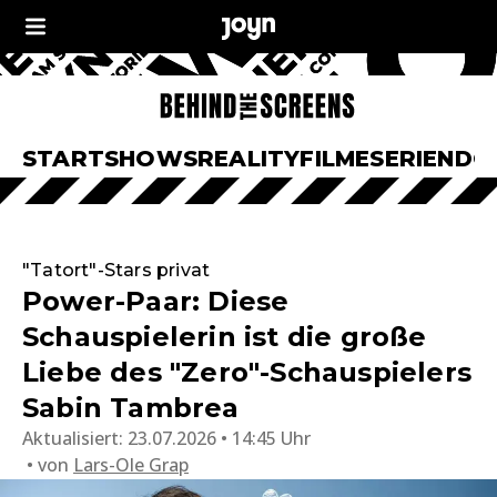
START
SHOWS
REALITY
FILME
SERIEN
DO
"Tatort"-Stars privat
Power-Paar: Diese
Schauspielerin ist die große
Liebe des "Zero"-Schauspielers
Sabin Tambrea
Aktualisiert:
23.07.2026 • 14:45 Uhr
von
Lars-Ole Grap