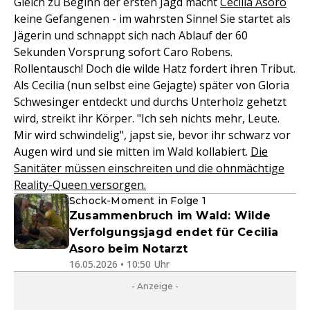
Gleich zu Beginn der ersten Jagd macht
Cecilia Asoro
keine Gefangenen - im wahrsten Sinne! Sie startet als
Jägerin und schnappt sich nach Ablauf der 60
Sekunden Vorsprung sofort Caro Robens.
Rollentausch! Doch die wilde Hatz fordert ihren Tribut.
Als Cecilia (nun selbst eine Gejagte) später von Gloria
Schwesinger entdeckt und durchs Unterholz gehetzt
wird, streikt ihr Körper. "Ich seh nichts mehr, Leute.
Mir wird schwindelig", japst sie, bevor ihr schwarz vor
Augen wird und sie mitten im Wald kollabiert.
Die
Sanitäter müssen einschreiten und die ohnmächtige
Reality-Queen versorgen.
Schock-Moment in Folge 1
Zusammenbruch im Wald: Wilde
Verfolgungsjagd endet für Cecilia
Asoro beim Notarzt
16.05.2026 • 10:50 Uhr
- Anzeige -