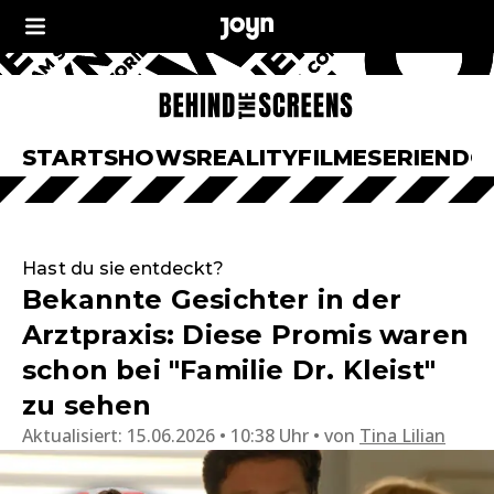
START
SHOWS
REALITY
FILME
SERIEN
DO
Hast du sie entdeckt?
Bekannte Gesichter in der
Arztpraxis: Diese Promis waren
schon bei "Familie Dr. Kleist"
zu sehen
Aktualisiert:
15.06.2026 • 10:38 Uhr
von
Tina Lilian