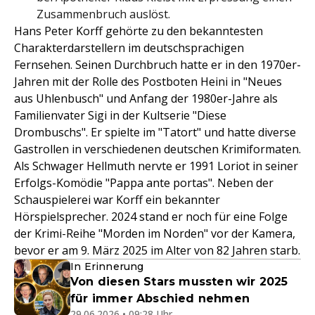
Zusammenbruch auslöst.
Hans Peter Korff gehörte zu den bekanntesten
Charakterdarstellern im deutschsprachigen
Fernsehen. Seinen Durchbruch hatte er in den 1970er-
Jahren mit der Rolle des Postboten Heini in "Neues
aus Uhlenbusch" und Anfang der 1980er-Jahre als
Familienvater Sigi in der Kultserie "Diese
Drombuschs". Er spielte im "Tatort" und hatte diverse
Gastrollen in verschiedenen deutschen Krimiformaten.
Als Schwager Hellmuth nervte er 1991 Loriot in seiner
Erfolgs-Komödie "Pappa ante portas". Neben der
Schauspielerei war Korff ein bekannter
Hörspielsprecher. 2024 stand er noch für eine Folge
der Krimi-Reihe "Morden im Norden" vor der Kamera,
bevor er am 9. März 2025 im Alter von 82 Jahren starb.
In Erinnerung
Von diesen Stars mussten wir 2025
für immer Abschied nehmen
29.06.2026 • 09:28 Uhr