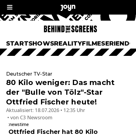
START
SHOWS
REALITY
FILME
SERIEN
DO
Deutscher TV-Star
80 Kilo weniger: Das macht
der "Bulle von Tölz"-Star
Ottfried Fischer heute!
Aktualisiert:
18.07.2026 • 12:35 Uhr
von
C3 Newsroom
:newstime
Ottfried Fischer hat 80 Kilo