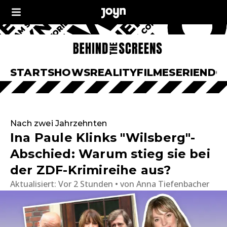
START
SHOWS
REALITY
FILME
SERIEN
DO
Nach zwei Jahrzehnten
Ina Paule Klinks "Wilsberg"-
Abschied: Warum stieg sie bei
der ZDF-Krimireihe aus?
Aktualisiert:
Vor 2 Stunden
von
Anna Tiefenbacher