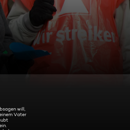
bsagen will,
seinem Vater
aubt
ein.