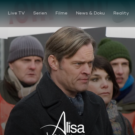
Live TV
Serien
Filme
News & Doku
Reality
Folge 034