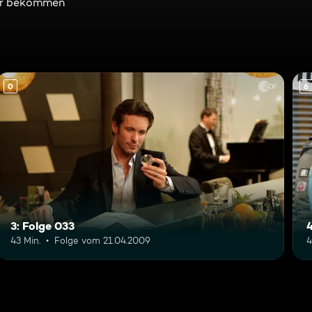
nder bekommen
0
6
3: Folge 033
4
43 Min.
Folge vom 21.04.2009
4