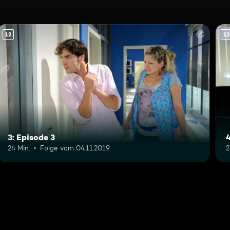
12
12
3: Episode 3
4
24 Min.
Folge vom 04.11.2019
2