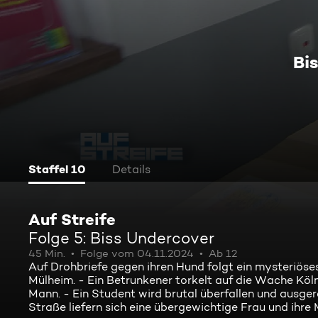
Bi
Staffel 10
Details
Auf Streife
Folge 5: Biss Undercover
45 Min.
Folge vom 04.11.2024
Ab 12
Auf Drohbriefe gegen ihren Hund folgt ein mysteriös
Mülheim. - Ein Betrunkener torkelt auf die Wache Köl
Mann. - Ein Student wird brutal überfallen und ausgerau
Straße liefern sich eine übergewichtige Frau und ihre