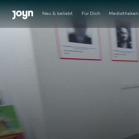
Zum Inhalt springen
Barrierefrei
Neu & beliebt
Für Dich
Mediatheken