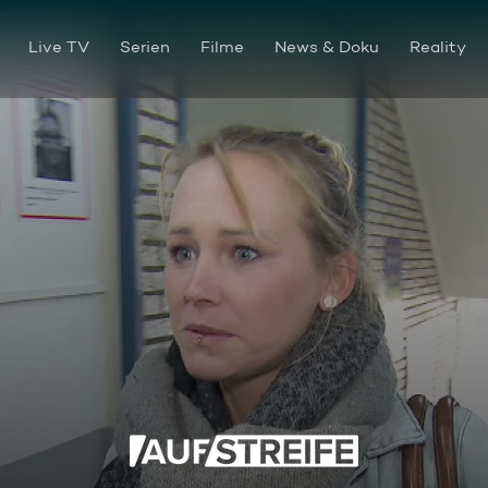
Live TV
Serien
Filme
News & Doku
Reality
Biss Undercover