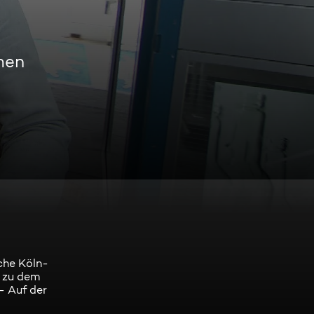
men
che Köln-
l zu dem
 - Auf der