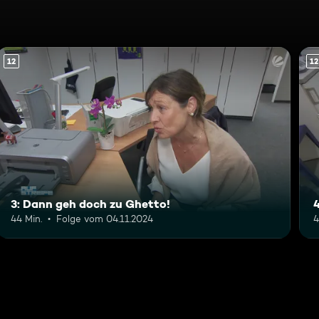
12
12
3: Dann geh doch zu Ghetto!
4
44 Min.
Folge vom 04.11.2024
4