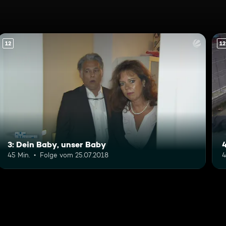
12
12
3: Dein Baby, unser Baby
45 Min.
Folge vom 25.07.2018
4