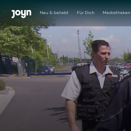
Zum Inhalt springen
Barrierefrei
Neu & beliebt
Für Dich
Mediatheken