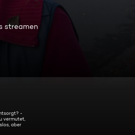
os streamen
ntsorgt? -
u vermutet,
slos, aber