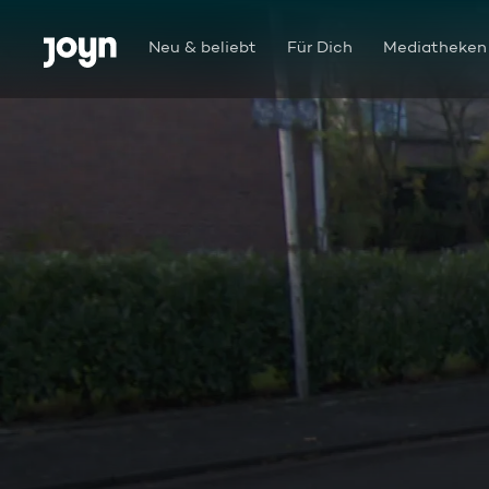
Zum Inhalt springen
Barrierefrei
Neu & beliebt
Für Dich
Mediatheken