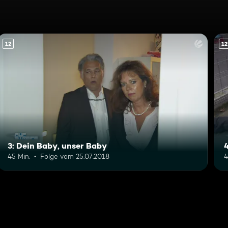
12
12
3: Dein Baby, unser Baby
45 Min.
Folge vom 25.07.2018
4