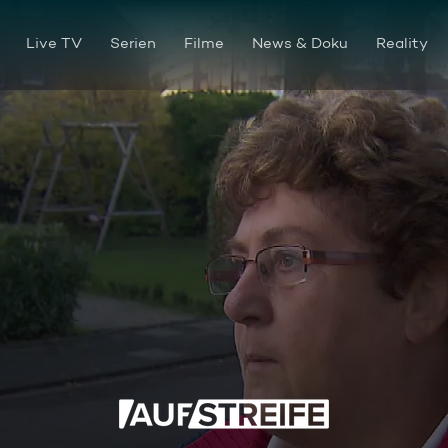
Live TV
Serien
Filme
News & Doku
Reality
Tote Katze auf Komposthauf