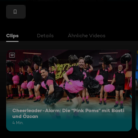
Clips
Details
Ähnliche Videos
12
Cheerleader-Alarm: Die "Pink Poms" mit Basti
und Özcan
4 Min.