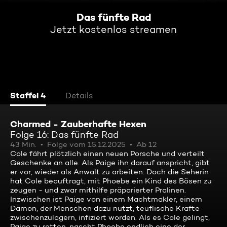
Das fünfte Rad
Jetzt kostenlos streamen
Staffel 4
Details
Charmed - Zauberhafte Hexen
Folge 16: Das fünfte Rad
43 Min.
Folge vom 15.12.2025
Ab 12
Cole fährt plötzlich einen neuen Porsche und verteilt
Geschenke an alle. Als Paige ihn darauf anspricht, gibt
er vor, wieder als Anwalt zu arbeiten. Doch die Seherin
hat Cole beauftragt, mit Phoebe ein Kind des Bösen zu
zeugen - und zwar mithilfe präparierter Pralinen.
Inzwischen ist Paige von einem Machtmakler, einem
Dämon, der Menschen dazu nutzt, teuflische Kräfte
zwischenzulagern, infiziert worden. Als es Cole gelingt,
Paige zu retten, nascht Phoebe endlich eine der