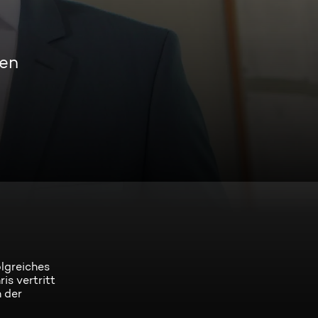
men
lgreiches
is vertritt
 der