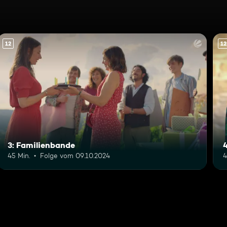
12
12
3: Familienbande
45 Min.
Folge vom 09.10.2024
4