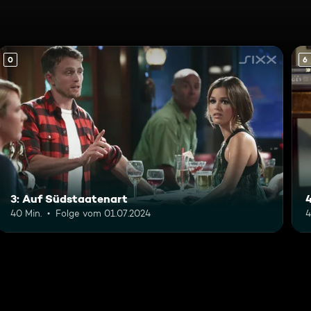
0
6
3: Auf Südstaatenart
40 Min.
Folge vom 01.07.2024
4