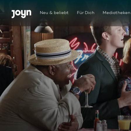
Zum Inhalt springen
Barrierefrei
Neu & beliebt
Für Dich
Mediatheken