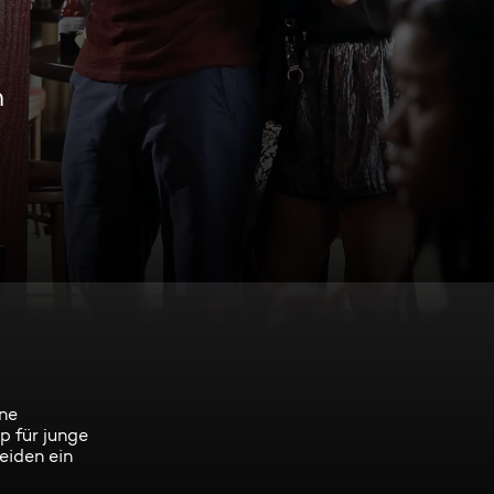
n
ine
 für junge
eiden ein