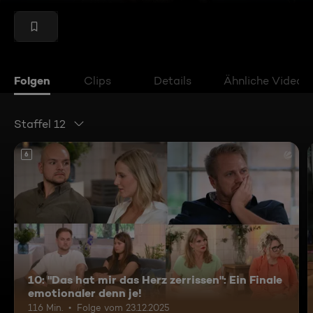
Folgen
Clips
Details
Ähnliche Videos
Staffel 12
6
10: "Das hat mir das Herz zerrissen": Ein Finale
emotionaler denn je!
116 Min.
Folge vom 23.12.2025