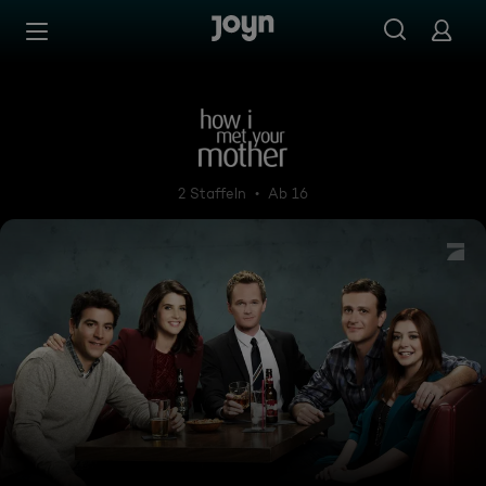
Zum Inhalt springen
Barrierefrei
How I Met Your Mother
2 Staffeln
Ab 16