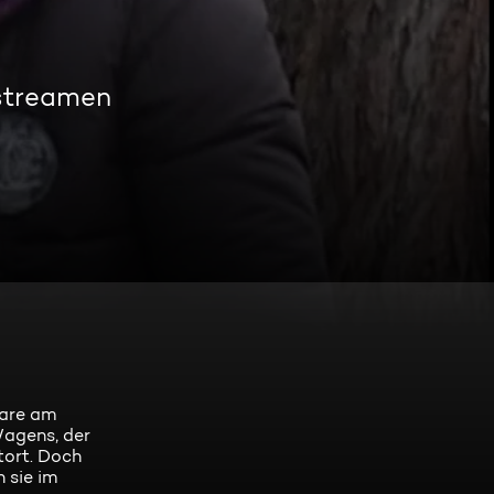
 streamen
sare am
Wagens, der
tort. Doch
 sie im