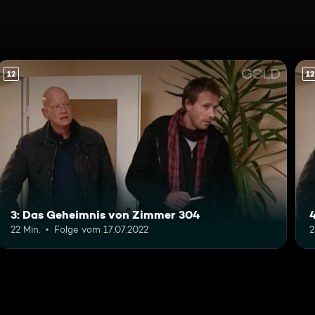
12
12
3: Das Geheimnis von Zimmer 304
4
22 Min.
Folge vom 17.07.2022
2