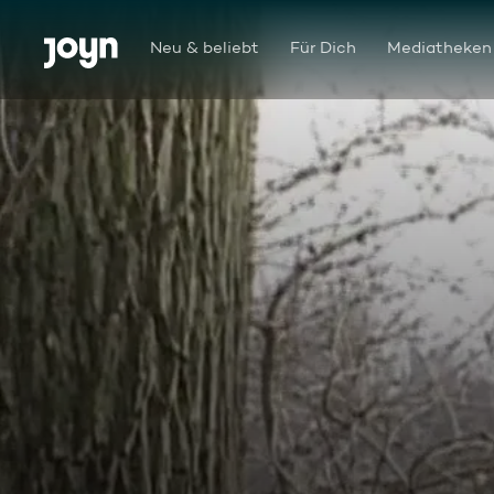
Zum Inhalt springen
Barrierefrei
Neu & beliebt
Für Dich
Mediatheken