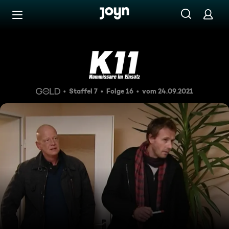
Zum Inhalt springen
Barrierefrei
Sex-Intrigen auf dem Laufst
Staffel 7
Folge 16
vom 24.09.2021