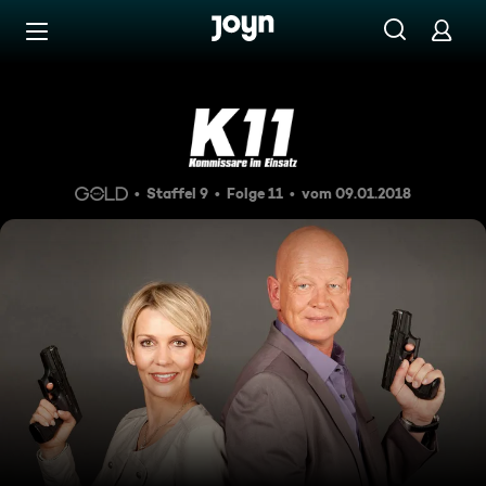
Zum Inhalt springen
Barrierefrei
Die tote Tante Emma
Staffel 9
Folge 11
vom 09.01.2018