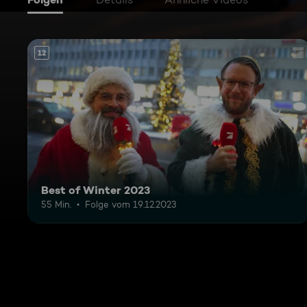
12
Best of Winter 2023
55 Min.
Folge vom 19.12.2023