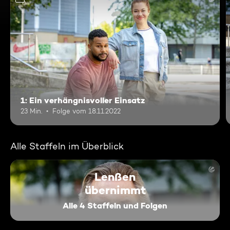
1: Ein verhängnisvoller Einsatz
23 Min.
Folge vom 18.11.2022
Alle Staffeln im Überblick
Lenßen
übernimmt
Alle 4 Staffeln und Folgen