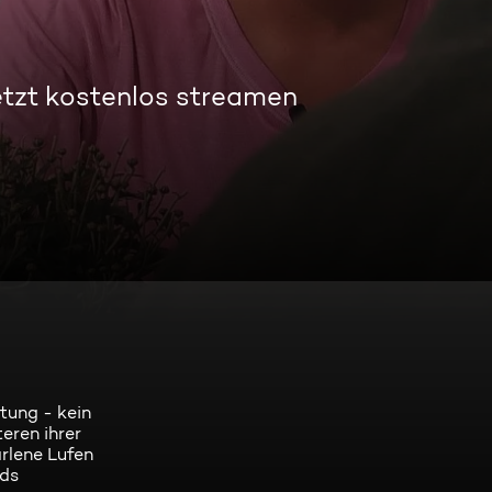
tzt kostenlos streamen
tung - kein
eren ihrer
rlene Lufen
nds