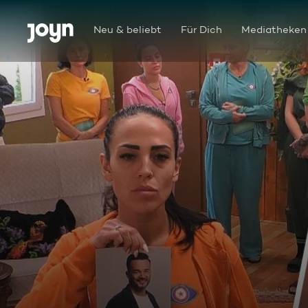
Zum Inhalt springen
Barrierefrei
Neu & beliebt
Für Dich
Mediatheken