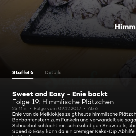
Himml
Staffel 6
Details
Sweet and Easy - Enie backt
Folge 19: Himmlische Plätzchen
25 Min.
Folge vom 09.12.2017
Ab 6
Enie van de Meiklokjes zeigt heute himmlische Plätz
Bonbonfenstern zum Funkeln und verwandelt sie soga
Schneeballschlacht mit schokoladigen Snowballs, üb
Speed & Easy kann da ein cremiger Keks-Dip Abhilfe