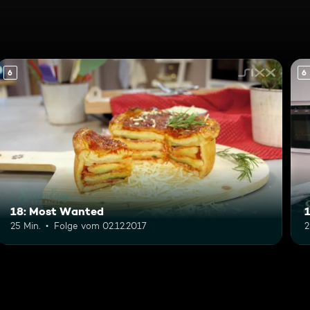
6
6
18: Most Wanted
25 Min.
Folge vom 02.12.2017
2