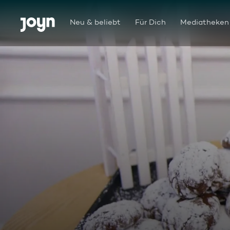
Zum Inhalt springen
Barrierefrei
Neu & beliebt
Für Dich
Mediatheken