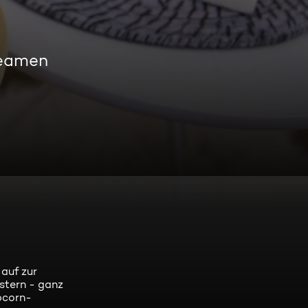
reamen
auf zur
stern - ganz
pcorn-