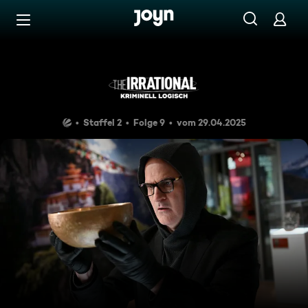
Zum Inhalt springen
Barrierefrei
Der Schatz der anderen
Staffel 2
Folge 9
vom 29.04.2025