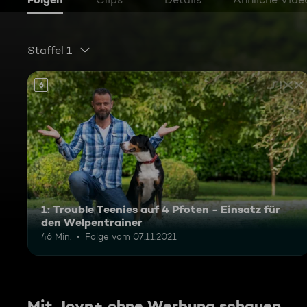
Staffel 1
6
1: Trouble Teenies auf 4 Pfoten - Einsatz für
den Welpentrainer
46 Min.
Folge vom 07.11.2021
Mit Joyn+ ohne Werbung schauen