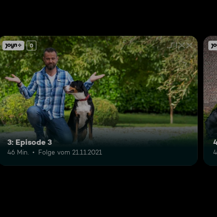
0
3: Episode 3
4
46 Min.
Folge vom 21.11.2021
4