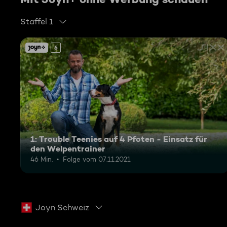
Staffel 1
6
1: Trouble Teenies auf 4 Pfoten - Einsatz für
den Welpentrainer
46 Min.
Folge vom 07.11.2021
Joyn Schweiz