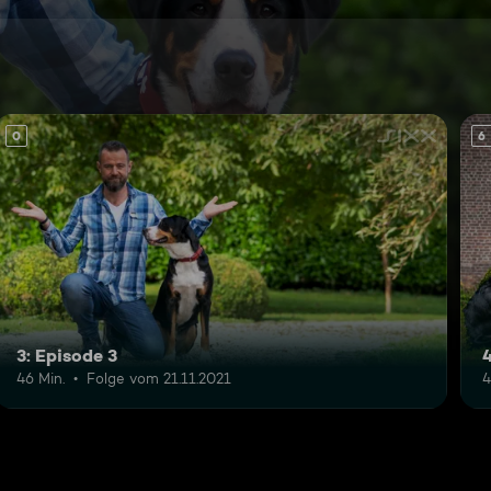
0
6
3: Episode 3
4
46 Min.
Folge vom 21.11.2021
4