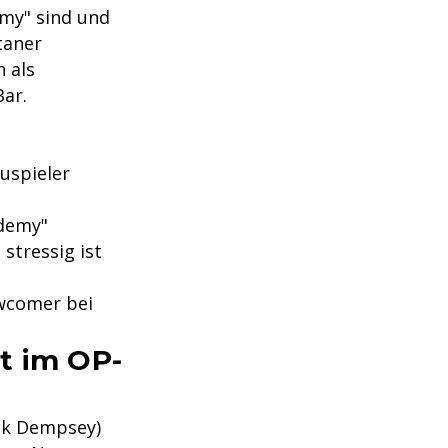
my" sind und
taner
h als
Bar.
auspieler
ademy"
o stressig ist
wcomer bei
t im OP-
ck Dempsey)