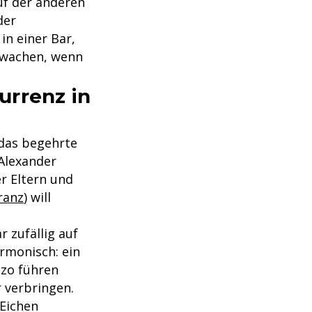
auf der anderen
der
n einer Bar,
rwachen, wenn
kurrenz in
 das begehrte
 Alexander
er Eltern und
ranz
) will
r zufällig auf
armonisch: ein
uzo führen
r verbringen.
 Eichen