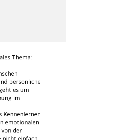
rales Thema:
enschen
und persönliche
 geht es um
ehung im
as Kennenlernen
en emotionalen
 von der
 nicht einfach