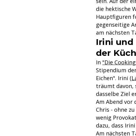
sein. Auf der e
die hektische 
Hauptfiguren f
gegenseitige A
am nächsten Tag
Irini und
der Küc
In
"Die Cookin
Stipendium de
Eichen". Irini (
L
träumt davon, s
dasselbe Ziel e
Am Abend vor de
Chris - ohne zu
wenig Provokat
dazu, dass Irin
Am nächsten Ta