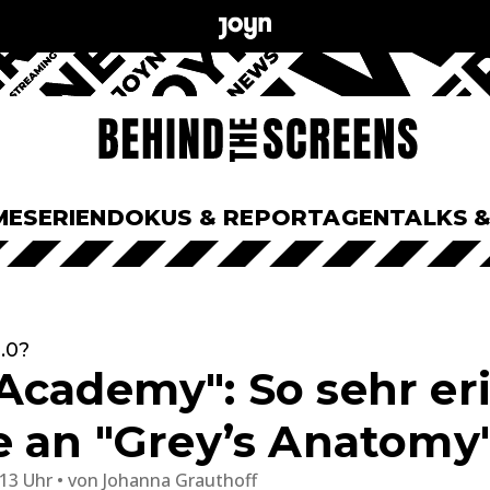
ME
SERIEN
DOKUS & REPORTAGEN
TALKS 
.0?
Academy": So sehr eri
e an "Grey’s Anatomy
:13 Uhr
von
Johanna Grauthoff