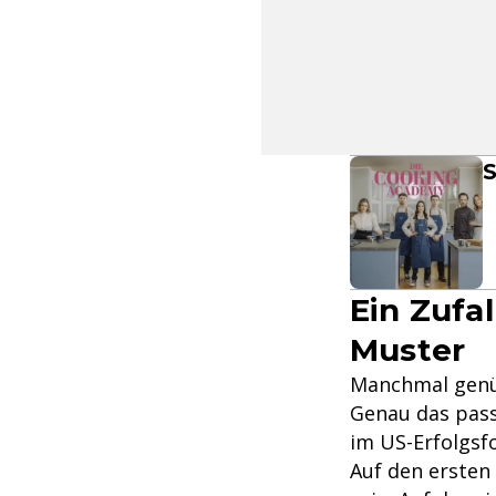
S
Ein Zufa
Muster
Manchmal genüg
Genau das pass
im US-Erfolgs
Auf den ersten 