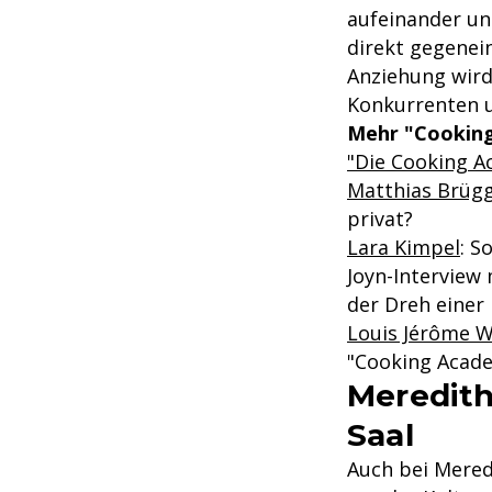
aufeinander un
direkt gegenei
Anziehung wird 
Konkurrenten u
Mehr "Cookin
"Die Cooking A
Matthias Brügg
privat?
Lara Kimpel
: S
Joyn-Interview
der Dreh einer 
Louis Jérôme 
"Cooking Acad
Meredith
Saal
Auch bei Mered