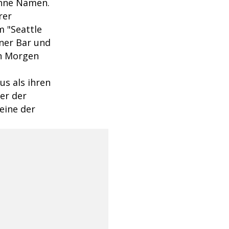
ohne Namen.
rer
m "Seattle
ner Bar und
en Morgen
us als ihren
er der
eine der