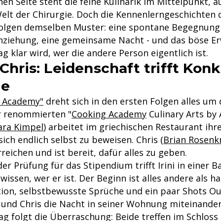
inen Seite steht die feine Kulinarik im Mittelpunkt, 
Welt der Chirurgie. Doch die Kennenlerngeschichten 
olgen demselben Muster: eine spontane Begegnung i
nziehung, eine gemeinsame Nacht - und das böse E
 klar wird, wer die andere Person eigentlich ist.
 Chris: Leidenschaft trifft Kon
he
g Academy"
dreht sich in den ersten Folgen alles um
r renommierten "
Cooking Academy
Culinary Arts by
ara Kimpel
) arbeitet im griechischen Restaurant ihr
ich endlich selbst zu beweisen. Chris (
Brian Rosenk
rreichen und ist bereit, dafür alles zu geben.
r Prüfung für das Stipendium trifft Irini in einer Ba
 wissen, wer er ist. Der Beginn ist alles andere als h
ion, selbstbewusste Sprüche und ein paar Shots O
i und Chris die Nacht in seiner Wohnung miteinande
g folgt die Überraschung: Beide treffen im Schloss