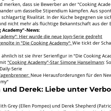
d merken, dass sie Bewerber an der "Cooking Acade
nander um dasselbe Stipendium kämpfen. Aus spon
schlagartig Rivalität. In der Küche begegnen sie sic
nd nicht mehr als flüchtige Bekanntschaft aus der 
g Academy"-News:
cademy": Hier wurde die neue Joyn-Serie gedreht
enolte in "Die Cooking Academy":
Wie tickt der Sch
o ähnlich ist sie ihrer Serienfigur in "Die Cooking Ac
 mit
"Cooking Academy"-Star Simone Hanselmann
: S
Daily-Serie
Wagenbrenner:
Neue Herausforderungen für den Ne
emy"
 und Derek: Liebe unter Verbo
ith Grey (Ellen Pompeo) und Derek Shepherd (Patri