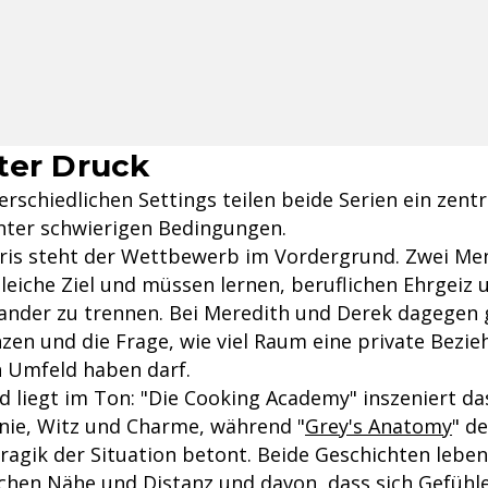
ter Druck
erschiedlichen Settings teilen beide Serien ein zent
nter schwierigen Bedingungen.
Chris steht der Wettbewerb im Vordergrund. Zwei M
leiche Ziel und müssen lernen, beruflichen Ehrgeiz 
ander zu trennen. Bei Meredith und Derek dagegen
nzen und die Frage, wie viel Raum eine private Bezi
n Umfeld haben darf.
d liegt im Ton: "Die Cooking Academy" inszeniert d
onie, Witz und Charme, während "
Grey's Anatomy
" d
ragik der Situation betont. Beide Geschichten leben
hen Nähe und Distanz und davon, dass sich Gefühle