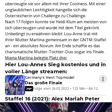
überzeugte sie vor allem mit ihrer Coolness. Mit einer
unglaublichen Leichtigkeit hangelte sich die
Österreicherin von Challenge zu Challenge.
Nach 17 Folgen konnte sie Heidi Klum am meisten von
sich überzeugen und wurde mit dem Titel gekrönt.
Unbedingt zu erwähnen bleibt: Lou-Anne trat mit
ihrer Mutter Martina gemeinsam in der GNTM-Staffel
an - ein absolutes Novum. Am Ende schaffte es das
charismatische Mutter-Tochter-Duo sogar ins Finale.
Mama Martina belegte Platz drei
.
Hier Lou-Annes Sieg kostenlos und in
voller Länge streamen:
Germany's Next Topmodel
Das große Finale
Folge vom 26.05.2022 • 125 Min • Ab 12
Staffel 16 (2021): Alex Mariah Peter