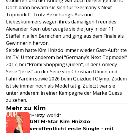
studieren und der Anfang war auch bereits gemacht.
Doch dann bewarb sie sich für "Germany's Next
Topmodel". Trotz Beziehungs-Aus und
Liebeskummers wegen ihres damaligen Freundes
Alexander Keen überzeugte sie die Jury in der 11.
Staffel in allen Bereichen und ging aus dem Finale als
Gewinnerin hervor.
Seitdem hatte Kim Hnizdo immer wieder Gast-Auftritte
im TV. Unter anderem bei "Germany’s Next Topmodel"
2017, bei "Promi Shopping Queen", in der Comedy-
Serie "Jerks" an der Seite von Christian Ulmen und
Fahri Yardim sowie 2026 beim Quizduell Olymp. Zudem
ist sie immer noch als Model tätig. Zuletzt war sie
unter anderem in einer Kampagne der Marke Guess
zu sehen.
Mehr zu Kim
"Pretty World"
GNTM-Star Kim Hnizdo
veröffentlicht erste Single - mit