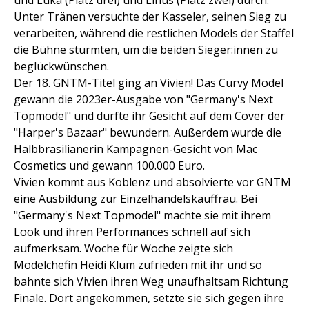
und Luka (Platz drei) und Linus (Platz zwei) durch.
Unter Tränen versuchte der Kasseler, seinen Sieg zu
verarbeiten, während die restlichen Models der Staffel
die Bühne stürmten, um die beiden Sieger:innen zu
beglückwünschen.
Der 18. GNTM-Titel ging an
Vivien
! Das Curvy Model
gewann die 2023er-Ausgabe von "Germany's Next
Topmodel" und durfte ihr Gesicht auf dem Cover der
"Harper's Bazaar" bewundern. Außerdem wurde die
Halbbrasilianerin Kampagnen-Gesicht von Mac
Cosmetics und gewann 100.000 Euro.
Vivien kommt aus Koblenz und absolvierte vor GNTM
eine Ausbildung zur Einzelhandelskauffrau. Bei
"Germany's Next Topmodel" machte sie mit ihrem
Look und ihren Performances schnell auf sich
aufmerksam. Woche für Woche zeigte sich
Modelchefin Heidi Klum zufrieden mit ihr und so
bahnte sich Vivien ihren Weg unaufhaltsam Richtung
Finale. Dort angekommen, setzte sie sich gegen ihre