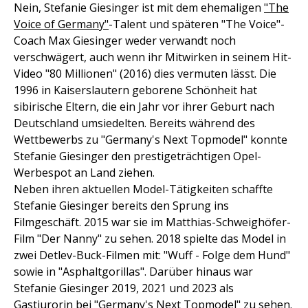
Nein, Stefanie Giesinger ist mit dem ehemaligen
"The
Voice of Germany"
-Talent und späteren "The Voice"-
Coach Max Giesinger weder verwandt noch
verschwägert, auch wenn ihr Mitwirken in seinem Hit-
Video "80 Millionen" (2016) dies vermuten lässt. Die
1996 in Kaiserslautern geborene Schönheit hat
sibirische Eltern, die ein Jahr vor ihrer Geburt nach
Deutschland umsiedelten. Bereits während des
Wettbewerbs zu "Germany's Next Topmodel" konnte
Stefanie Giesinger den prestigeträchtigen Opel-
Werbespot an Land ziehen.
Neben ihren aktuellen Model-Tätigkeiten schaffte
Stefanie Giesinger bereits den Sprung ins
Filmgeschäft. 2015 war sie im Matthias-Schweighöfer-
Film "Der Nanny" zu sehen. 2018 spielte das Model in
zwei Detlev-Buck-Filmen mit: "Wuff - Folge dem Hund"
sowie in "Asphaltgorillas". Darüber hinaus war
Stefanie Giesinger 2019, 2021 und 2023 als
Gastjurorin bei "Germany's Next Topmodel" zu sehen.