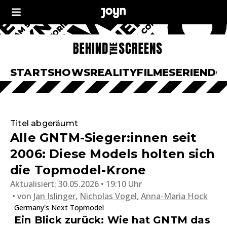
START
SHOWS
REALITY
FILME
SERIEN
DO
Titel abgeräumt
Alle GNTM-Sieger:innen seit
2006: Diese Models holten sich
die Topmodel-Krone
Aktualisiert:
30.05.2026 • 19:10 Uhr
von
Jan Islinger
,
Nicholas Vogel
,
Anna-Maria Hock
Germany's Next Topmodel
Ein Blick zurück: Wie hat GNTM das