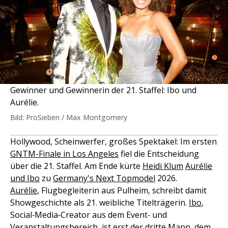
Gewinner und Gewinnerin der 21. Staffel: Ibo und
Aurélie.
Bild: ProSieben / Max Montgomery
Hollywood, Scheinwerfer, großes Spektakel: Im ersten
GNTM-Finale in Los Angeles
fiel die Entscheidung
über die 21. Staffel. Am Ende kürte
Heidi Klum
Aurélie
und Ibo
zu
Germany's Next Topmodel
2026.
Aurélie
, Flugbegleiterin aus Pulheim, schreibt damit
Showgeschichte als 21. weibliche Titelträgerin.
Ibo
,
Social‑Media‑Creator aus dem Event‑ und
Veranstaltungsbereich, ist erst der dritte Mann, dem